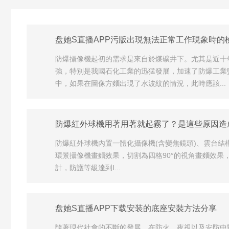
盘她S直播APP污版出現無法正常工作現象時的
防爆攝像機起初的需求是來自於煤礦井下。尤其是近十
強，特別是我國石化工業的迅猛發展，加速了防爆工業監
中，如果在圖像方麵出現了水波紋的情況，此時應該...
防爆紅外球機用著用著就起霧了？是這些原因造
防爆紅外球機內置一體化攝像機(含變焦鏡頭)、雲台結
環景攝像機畫麵效果，切割為四格90°的視角畫麵效果
計，防護等級達到I...
盘她S直播APP下载安装的底座安裝方法分享
隨著現代社會的不斷的發展，在防火、夜視以及安防中