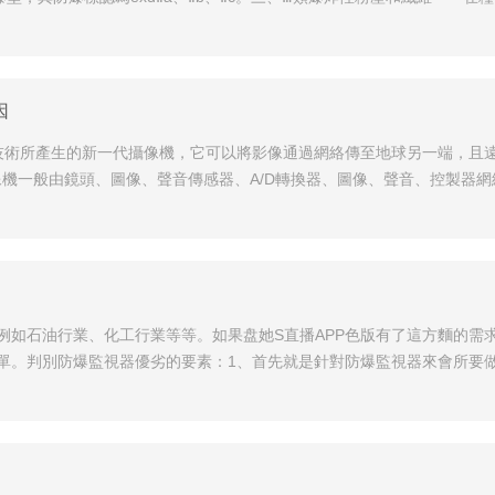
因
絡技術所產生的新一代攝像機，它可以將影像通過網絡傳至地球另一端，且
其影像。網絡攝像機一般由鏡頭、圖像、聲音傳感器、A/D轉換器、圖像、聲音、
例如石油行業、化工行業等等。如果盘她S直播APP色版有了這方麵的需
單。判別防爆監視器優劣的要素：1、首先就是針對防爆監視器來會所要