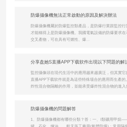
防爆攝像機無法正常啟動的原因及解決辦法
防爆攝像機屬於防爆監控類產品，是防爆行業跟監控行
才能稱得上是防爆攝像機。我國電氣設備的防爆要求在
交叉產物，可在具有可燃性、爆...
分享盘她S直播APP下载软件出現以下問題的解
監控攝像頭在現代生活中的應用越來越廣泛，但其實它
直播APP下载软件就是為這些特殊場合的應用而生產的
炸性混合物隔離的作用，並能承受爆炸性混合物的進入外殼
防爆攝像機的問題解答
1、防爆攝像機都有哪些分類？答：一、Ⅰ類礦用甲烷——
罐、石化、煉油、、航天等工廠用(氣體防爆)：常用隔