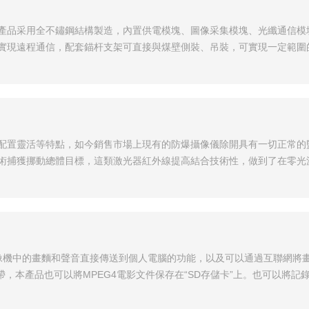
產品采用全不鏽鋼結構製造，內置供電模塊、圖像采集模塊、光纖通信模
實現遠程通信，配套錨杆支架可直接與煤壁側裝、吊裝，可實現一定範圍
配置靈活等特點，如今銷售市場上現有的防爆攝像儀除開具有一切正常的
術捕獲挪動總體目標，這類激光器紅外線提高結合技術性，做到了在零光源
攝像機中的畫麵和聲音直接傳送到個人電腦的功能，以及可以通過互聯網將畫
，本產品也可以將MPEG4電影文件保存在“SD存儲卡”上。也可以將記錄