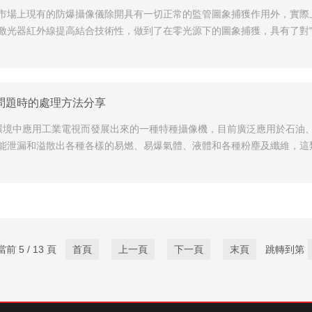
市場上現有的防爆攝像儀除開具有一切正常的監管圖象捕獲作用外，實際
激光器紅外線提高結合技術性，做到了在零光源下的圖象捕獲，具有了對"
問題時的處理方法分享
場環境中應用工業電視而發展出來的一種特種攝像機，目前廣泛應用於石油
能泄漏和溢散出各種各樣的易燃、易爆氣體、液體和各種粉塵及纖維，這
前 5 / 13 頁
首頁
上一頁
下一頁
末頁
跳轉到第