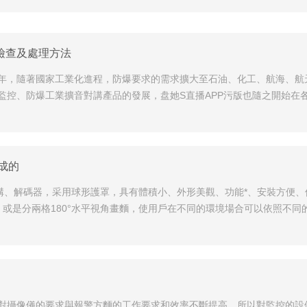
檢查及處理方法
年，隨著國家工業化進程，防爆要求的需求擴大至石油、化工、航海、航
控、防爆工業擴音對講產品的發展，盘她S直播APP污版也隨之開始在各
成的
構、解碼器，采用球形護罩，具有體積小、外形美觀、功能*、安裝方便、
，或是分兩格180°水平視角畫麵，使用戶在不同的環境場合可以依照不
對攝像儀的要求與報警方麵的工作要求和效率不斷提高。所以對監控的設