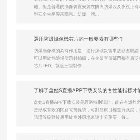
施。但是普通的攝像裝置安裝在防火防爆以及夜視上有
對安全生產帶來隱患。防爆一體...
選用防爆攝像機芯片的一般要素有哪些？
防爆攝像機的具有作用是：進行煤礦災害事故勘查取證
可以用於危險場所題材拍攝，在企業宣傳部門都有廣泛
芯片LED。就這三個製作...
了解了盘她S直播APP下载安装的各性能指標才
盘她S直播APP下载安装是經過特別設計，能在有爆
套形成有效的閉路電視係統，可對監察目標進行跟蹤，
防護等級對於應用於室外環境來說十分重要，符...