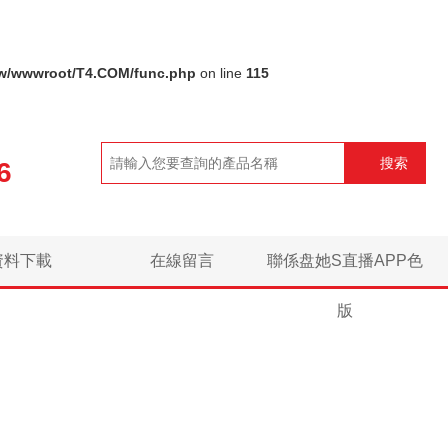
w/wwwroot/T4.COM/func.php
on line
115
搜索
6
資料下載
在線留言
聯係盘她S直播APP色
版