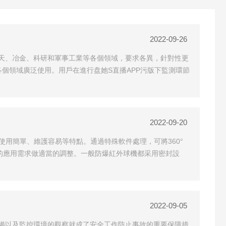
2022-09-26
天、冶金、科研和軍事工業等各個領域，要求各異，針對性更
個領域廣泛使用。用戶在進行盘她S直播APP污版下監測環節
2022-09-20
使用簡單、維護容易等特點。通過特殊軟件處理，可將360°
同的應用需求做適當的調整。一般防爆紅外球機都采用密封設
2022-09-05
備以及監控環境的觀察就成了安全工作防止事故的重要保障措