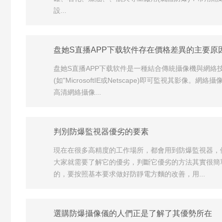
設...
盘她S直播APP下载软件存在價格差異的主要原
盘她S直播APP下载软件是一種結合傳統攝像機與網
(如"MicrosoftIE或Netscape)即可監視
高清網絡攝像...
判別防爆監視器優劣的要素
現在在很多高精度的工作場所，都會用到防爆監視器，
大家就需要了解它的優劣，判斷它優劣的方法其實很簡
的，要按照基本要求做好防靜電方麵的改善，用...
選購防爆攝像儀的人們正是了解了其優勢所在