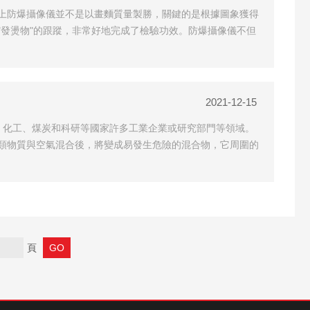
上防爆攝像儀並不是以畫麵質量製勝，關鍵的是根據圖象獲得
發燙物"的跟蹤，非常好地完成了檢驗功效。防爆攝像儀不但
2021-12-15
、化工、煤炭和科研等國家許多工業企業或研究部門等領域。
類物質與空氣混合後，將變成易發生危險的混合物，它周圍的
頁