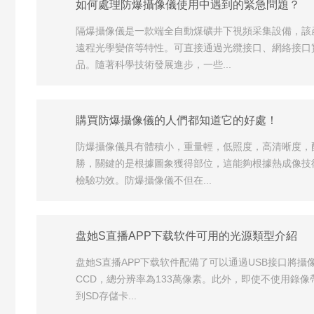
如何處理防爆攝像儀使用中遇到的緊急問題？
隔爆攝像儀是一款端全自動煤礦井下視頻采集設備，該
遠程光學變倍等特性。可直接通過光纜接口、網絡接口
品。隨著科學技術發展進步，一些...
購買防爆攝像儀的人們都知道它的好處！
防爆攝像儀具有體積小，重量輕，低照度，高清晰度，
勝，關鍵的是根據圖象獲得部位，這能夠根據熱成像技
檢驗功效。防爆攝像儀不但在...
盘她S直播APP下载软件可用的光源類型介紹
盘她S直播APP下载软件配備了可以通過USB接口將
CCD，總分辨率為133萬像素。此外，即使不使用錄像帶
到SD存儲卡...