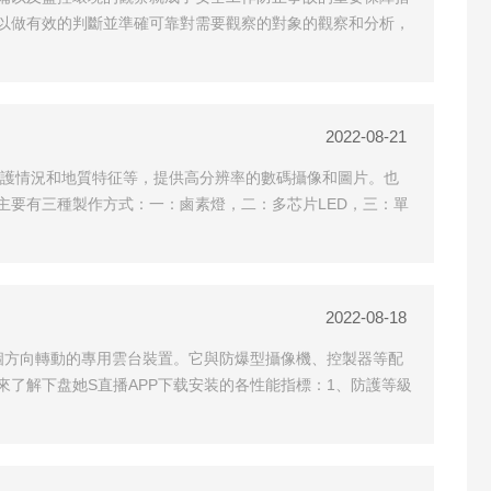
以做有效的判斷並準確可靠對需要觀察的對象的觀察和分析，
2022-08-21
支護情況和地質特征等，提供高分辨率的數碼攝像和圖片。也
要有三種製作方式：一：鹵素燈，二：多芯片LED，三：單
2022-08-18
個方向轉動的專用雲台裝置。它與防爆型攝像機、控製器等配
了解下盘她S直播APP下载安装的各性能指標：1、防護等級