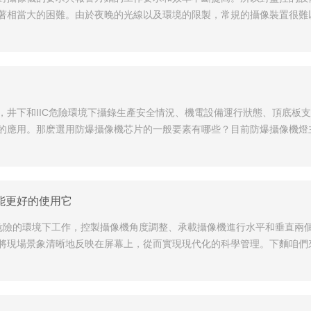
著相當大的困難。由於夜晚的光線以及環境的限製，常規的攝像裝置很難
，井下和IIC危險環境下攝錄生產安全情況、機電設備運行狀態、頂底板
的應用。那麽選用防爆攝像機芯片的一般要素有哪些？目前防爆攝像機燈主
能更好的使用它
炸危險的環境下工作，控製攝像機角度調整、承載攝像機進行水平和垂直兩
將現場景象清晰地反映在屏幕上，從而實現現代化的科學管理。下麵咱們來