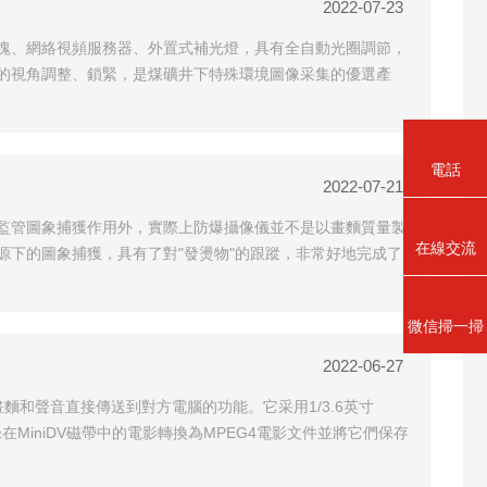
2022-07-23
塊、網絡視頻服務器、外置式補光燈，具有全自動光圈調節，
的視角調整、鎖緊，是煤礦井下特殊環境圖像采集的優選產
電話
2022-07-21
監管圖象捕獲作用外，實際上防爆攝像儀並不是以畫麵質量製
在線交流
下的圖象捕獲，具有了對"發燙物"的跟蹤，非常好地完成了
微信掃一掃
2022-06-27
麵和聲音直接傳送到對方電腦的功能。它采用1/3.6英寸
在MiniDV磁帶中的電影轉換為MPEG4電影文件並將它們保存