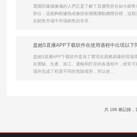
選購防爆攝像儀的人們正是了解了其優勢所在如今銷售
部位，這能夠根據熱成像技術捕獲挪動總體目標，這類
在銷售市場中市場銷售的非常...
盘她S直播APP下载软件在使用過程中出現以下
盘她S直播APP下载软件是為了實現在易燃易爆的現
在實驗、生產、加工、運輸和貯存的各過程中，經常可
場所也成了程度不同的危險場所，所以使...
共 188 條記錄，當