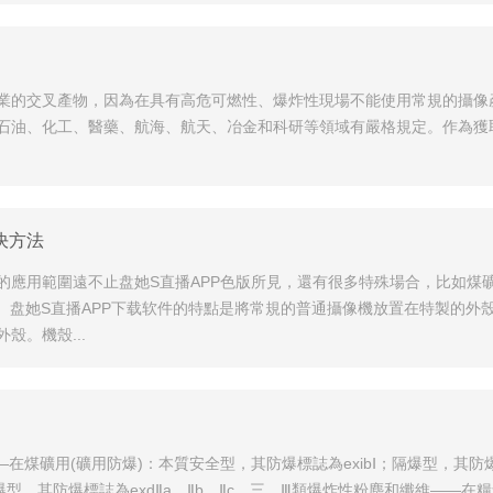
業的交叉產物，因為在具有高危可燃性、爆炸性現場不能使用常規的攝像
石油、化工、醫藥、航海、航天、冶金和科研等領域有嚴格規定。作為獲
決方法
的應用範圍遠不止盘她S直播APP色版所見，還有很多特殊場合，比如煤
。盘她S直播APP下载软件的特點是將常規的普通攝像機放置在特製的
。機殼...
在煤礦用(礦用防爆)：本質安全型，其防爆標誌為exibⅠ；隔爆型，其防
爆型，其防爆標誌為exdⅡa、Ⅱb、Ⅱc。三、Ⅲ類爆炸性粉塵和纖維——