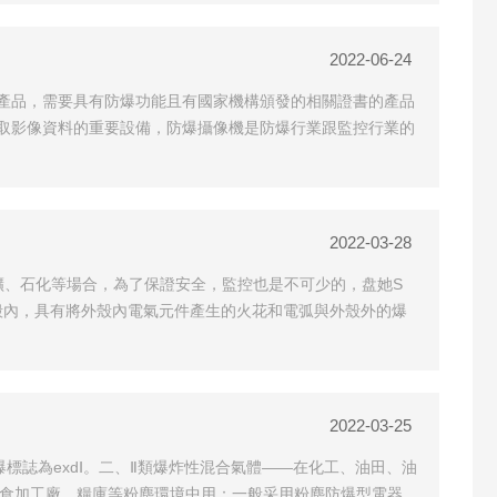
2022-06-24
產品，需要具有防爆功能且有國家機構頒發的相關證書的產品
取影像資料的重要設備，防爆攝像機是防爆行業跟監控行業的
2022-03-28
礦、石化等場合，為了保證安全，監控也是不可少的，盘她S
外殼內，具有將外殼內電氣元件產生的火花和電弧與外殼外的爆
2022-03-25
爆標誌為exdⅠ。二、Ⅱ類爆炸性混合氣體——在化工、油田、油
在糧食加工廠、糧庫等粉塵環境中用：一般采用粉塵防爆型電器