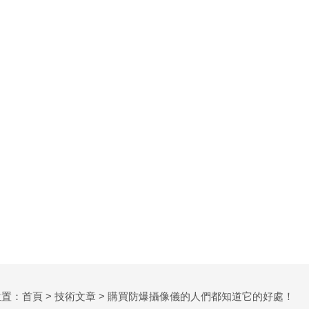
位置：
首頁
>
技術文章
> 購買防爆攝像儀的人們都知道它的好處！