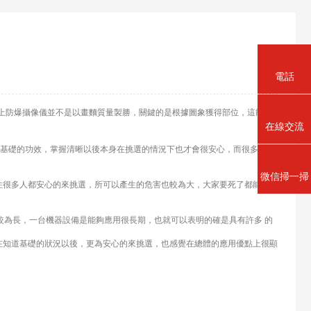
電話
上防爆攝像儀並不是以畫麵質量製勝，關鍵的是根據圖象獲得部位，這能夠
在線交流
基礎的功效，掌握清晰以後本身在挑選的情況下也才會很安心，而很多人全
微信掃一掃
很多人都安心的來挑選，所可以產生的危害也較為大，大家要死了都能夠了
為長，一台機器設備是能夠應用很長期，也就可以表明的確是具有許多 的
知道基礎的狀況以後，更為安心的來挑選，也感覺在總體的應用優點上很顯