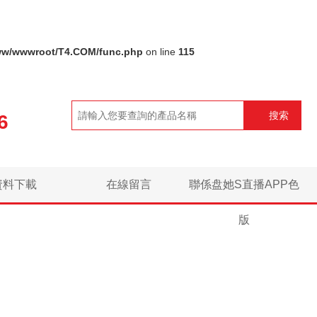
ww/wwwroot/T4.COM/func.php
on line
115
搜索
6
資料下載
在線留言
聯係盘她S直播APP色
版