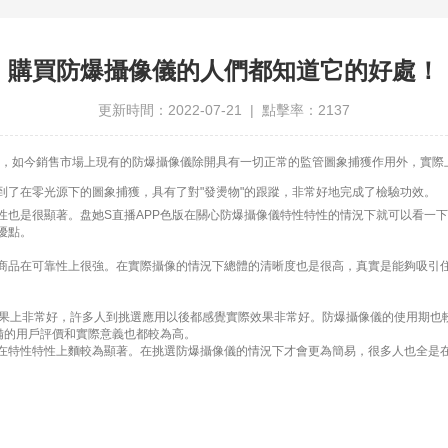
購買防爆攝像儀的人們都知道它的好處！
更新時間：2022-07-21 | 點擊率：2137
如今銷售市場上現有的防爆攝像儀除開具有一切正常的監管圖象捕獲作用外，實際
到了在零光源下的圖象捕獲，具有了對"發燙物"的跟蹤，非常好地完成了檢驗功效。
是很顯著。盘她S直播APP色版在關心防爆攝像儀特性特性的情況下就可以看一下
優點。
品在可靠性上很強。在實際攝像的情況下總體的清晰度也是很高，真實是能夠吸引住
上非常好，許多人到挑選應用以後都感覺實際效果非常好。防爆攝像儀的使用期也較
備的用戶評價和實際意義也都較為高。
特性特性上麵較為顯著。在挑選防爆攝像儀的情況下才會更為簡易，很多人也全是在