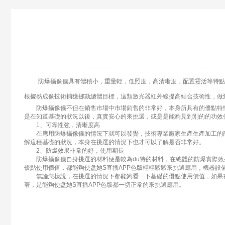
防爆攝像儀具有體積小，重量輕，低照度，高清晰度，配置靈活等特點，
根據熱成像技術捕獲挪動總體目標，這類激光器紅外線提高結合技術性，做
防爆攝像儀不但在銷售市場中市場銷售的非常好，本身所具有的優點特性也
是在知道基礎的狀況以後，真實安心的來挑選，或是是能夠見到別的的功效
1、可靠性強，清晰度高
在應用防爆攝像儀的情況下就可以發覺，技術專業廠家生產生產加工的商
解這種基礎的狀況，本身在挑選的情況下也才可以了解是否非常好。
2、防爆效果非常的好，使用期長
防爆攝像儀自身挑選的材料便是較為du特的材料，在總體的防爆實際效果
優點使用價值，都能夠使盘她S直播APP色版輕輕鬆鬆來挑選應用，機器設
無論怎樣說，在挑選的情況下都能夠看一下基礎的優點使用價值，如果在
著，是能夠使盘她S直播APP色版都一切正常的來挑選應用。