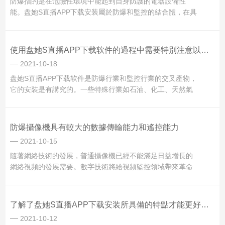
防爆指的是在危險性環境中能起到自身防護的電器設備性
能。盘她S直播APP下载安装屬於防爆和監控的結合體，在具
有高危可燃性、危險性現場下，常規產品是無法使用，在發
生危險性事件時容易被破壞，需要具有防爆功能且有相關保
證的防爆攝像機。在安裝盘她S直播APP下载安装時需要特別
使用盘她S直播APP下载软件的過程中需要特別注意以下幾點
注意以下幾點：1、安裝位置安裝的位...
2021-10-18
盘她S直播APP下载软件是防爆行業和監控行業的交叉產物，
它的安裝是有講究的。一些特殊行業如石油、化工、天然氣
等工業企業，在實驗、生產、加工、運輸和貯存的各個過程
中，可能泄漏和溢散出各種各樣的易燃、易爆氣體、液體和
各種粉塵及纖維，易發生火災，給國家和人民帶來重大損
防爆攝像機具有較大的數據傳輸能力和遙控能力
失。在使用盘她S直播APP下载软件的過...
2021-10-15
隨著網絡技術的發展，普通攝像機已經不能滿足日益增長的
網絡視頻的發展需要。數字技術將給視頻監控領域帶來革命
性的變革。基於這樣的市場洞察力，在初期的互聯網泡沫
期，互聯網將成為主流，市場注定與整個社會一起走向數字
化。由於產品過硬，防爆攝像機受到更廣泛的關注，值得獲
了解了盘她S直播APP下载安装所具備的特點才能更好的使用它
得許多創新機會。防爆攝...
2021-10-12