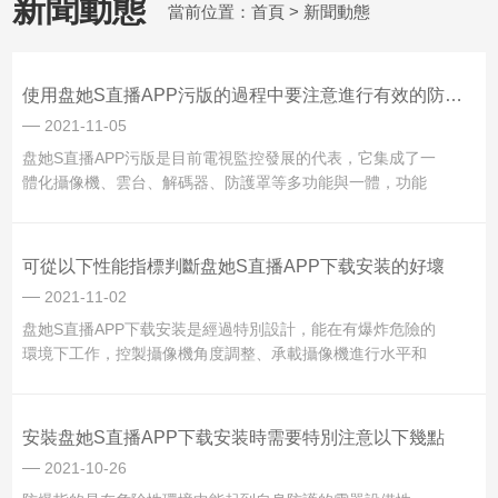
新聞動態
當前位置：
首頁
> 新聞動態
使用盘她S直播APP污版的過程中要注意進行有效的防雷措施
2021-11-05
盘她S直播APP污版是目前電視監控發展的代表，它集成了一
體化攝像機、雲台、解碼器、防護罩等多功能與一體，功能
*，具有體積小、外形美觀、功能*、安裝方便、使用簡單、維
護容易等特點，廣泛應用於開闊區域的監控，不同的場合都
可以使用。今天小編要與大家介紹的是盘她S直播APP污版的
可從以下性能指標判斷盘她S直播APP下载安装的好壞
有效防雷方法：1、前端設備的防雷...
2021-11-02
盘她S直播APP下载安装是經過特別設計，能在有爆炸危險的
環境下工作，控製攝像機角度調整、承載攝像機進行水平和
垂直兩個方向轉動的專用雲台裝置。把攝像機可能產生火
花、電弧和危險溫度的零部件均放入隔爆外殼內，隔爆外殼
使攝像機內部空間與周圍的環境隔開，從而達到隔爆目的。
安裝盘她S直播APP下载安装時需要特別注意以下幾點
今天小編要為大家介紹的是防爆...
2021-10-26