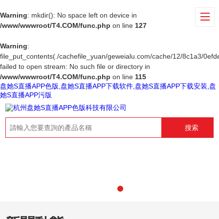
Warning
: mkdir(): No space left on device in
/www/wwwroot/T4.COM/func.php
on line
127
Warning
:
file_put_contents(./cachefile_yuan/geweialu.com/cache/12/8c1a3/0efde
failed to open stream: No such file or directory in
/www/wwwroot/T4.COM/func.php
on line
115
盘她S直播APP色版,盘她S直播APP下载软件,盘她S直播APP下载安装,盘
她S直播APP污版
搜索