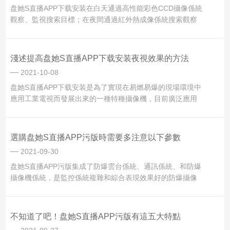
盘她S直播APP下载安装在白天通過高性能彩色CCD攝像係統
觀察、監視搜索目標；在夜間通過紅外熱成像係統搜索觀察
目標，同時采用大功率激光照明器照射目標，通過高靈敏度
CCD黑白攝像係統對水上目標進行觀察監視和搜索。可以根
據安裝的不同型號的監控攝像機進行重心調節，調節自動可
淺述提高盘她S直播APP下载安装夜視效果的方法
控，簡單方便；可以使防...
2021-10-08
盘她S直播APP下载安装是為了實現在易燃易爆的現場環境中
應用工業電視而發展出來的一種特種攝像機，目前廣泛應用
於石油、化工、煤炭等許多特種工業領域，在防爆視頻監控
係統工程中，由於現實的需要，要求其在夜晚時候也能進行
良好的監控。盘她S直播APP下载安装的圖像壓縮是在監控係
選購盘她S直播APP污版時需要多注意以下參數
統的後端，由於沒有了沒有IP傳輸...
2021-09-30
盘她S直播APP污版集成了防爆雲台係統、通訊係統、和防爆
攝像機係統，是監控係統複雜和綜合表現效果好的防爆攝像
機前端，可以適應高疏密程度和複雜的監控場合。詳細來
講，盘她S直播APP污版接納"緊密微分步進電機"使成為事
實，快速、準確的定位、旋轉，所有這一切都是通過cpu發給
不知道了吧！盘她S直播APP污版有這五大特點
的指令來使成為事實的。然後將圖像、...