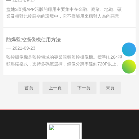
2021-09-27
盘她S直播APP污版的應用主要集中在金融、商業、地鐵、礦
業及相對比較惡劣的環境中，它不僅能用來應對人為的惡意
破壞行為，還可以應對惡劣的自然和生產環境，減少它們給
攝像機造成的破壞作用。今天咱們來聊一聊盘她S直播APP污
版所具備的五大特點：1、360°環景攝像機可搭配特殊鏡頭，
防爆監控攝像機使用方法
無論是360°的魚眼攝像機或是...
2021-09-23
監控攝像機是監控領域的專業視頻監控攝像機。標準H.264視
頻壓縮格式，支持多碼流選擇，錄像分辨率達到720P以上。
采用G723.1/6.3kbps壓縮算法，支持雙向音頻，清晰度可以
達到720TVL的廣播級圖像畫質。百萬像素監控攝像機不但清
晰度高而且操作簡便、易於安裝，在很大程度上...
首頁
上一頁
下一頁
末頁