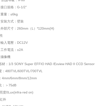
護等級：IP68
規格：G-1/2''
量：≤6kg
安裝方式：壁裝
尺寸：260mm（L）*120mm(H)
性
入電壓：DC12V
作電流：≤2A
攝像機
3 SONY Super EFFIO HAD /Exview HAD II CCD Sensor
0TVL/600TVL/700TVL
m/6mm/8mm/12mm
＞75dB
Lux(infra-red on)
紅外