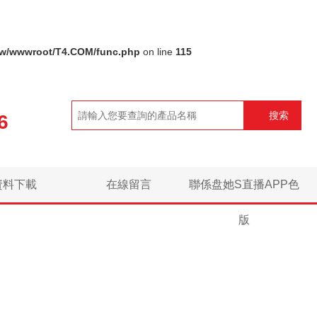
w/wwwroot/T4.COM/func.php
on line
115
搜索
6
資料下載
在線留言
聯係盘她S直播APP色
版