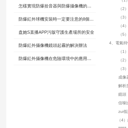
（1）防
怎樣實現防爆拾音器與防爆攝像機的配合
（2）接口
（3）重
防爆紅外球機安裝時一定要注意的8個事項
（4）
盘她S直播APP污版守護生產場所的安全
（5）外部
4、電氣特
防爆紅外攝像機鏡頭起霧的解決辦法
（1）輸
防爆紅外攝像機在危險環境中的應用：提升安全監控效能的關鍵
（2）工
（3）
成像器材：1/
解析度：48
鏡頭：4m
信噪比：
zui低照度0
（4）