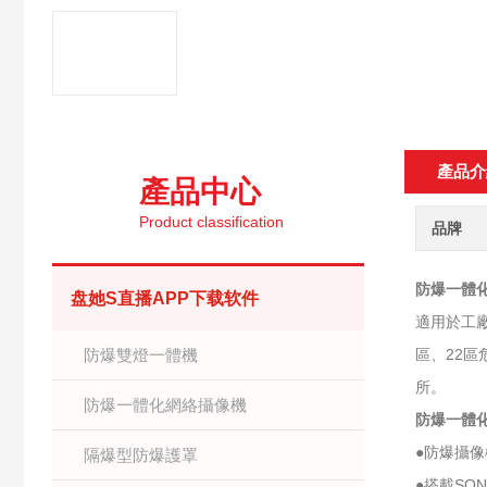
產品介
產品中心
Product classification
品牌
防爆一體
盘她S直播APP下载软件
適用於工廠
防爆雙燈一體機
區、22
所。
防爆一體化網絡攝像機
防爆一體
●防爆攝
隔爆型防爆護罩
●搭載SON