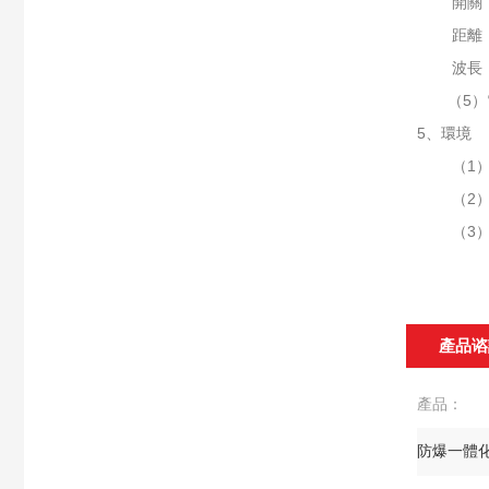
開關：AU
距離：
波長：8
（5）電
5、環境
（1）環境
（2）大氣
（3）相對
產品谘
產品：