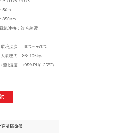
TO≤10LUX
50m
50nm
氣連接：複合線纜
溫度：-30℃~ +70℃
壓力：86~106kpa
濕度：≤95%RH(±25℃)
詢