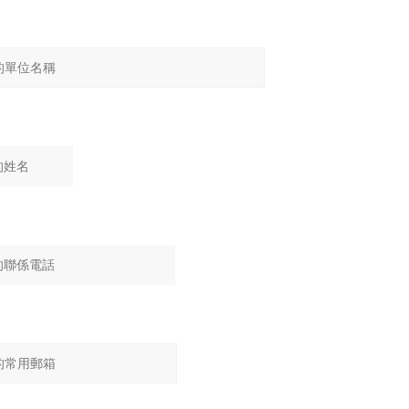
：
：
：
：