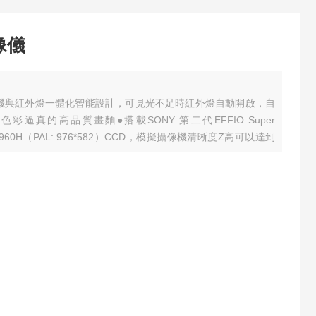
像儀
機與紅外燈一體化智能設計，可見光不足時紅外燈自動開啟，自
細致色彩逼真的高品質畫麵
●搭載SONY 第二代EFFIO Super
的960H（PAL: 976*582）CCD，模擬攝像機清晰度Z高可以達到