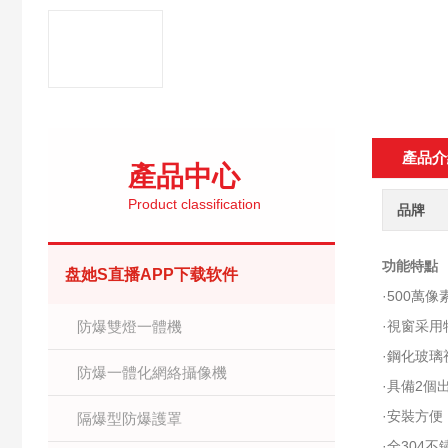
產品介
產品中心
Product classification
品牌
功能特點
盘她S直播APP下载软件
·500萬像
防爆雙燈一體機
·視窗采
·鋼化玻
防爆一體化網絡攝像機
·具備2
·安裝方
隔爆型防爆護罩
·全304