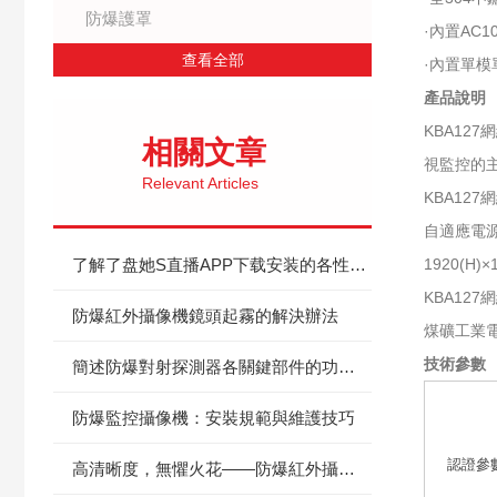
防爆護罩
·內置AC1
查看全部
·內置單模
產品說明
KBA1
相關文章
視監控的
Relevant Articles
KBA12
自適應電源
了解了盘她S直播APP下载安装的各性能指標才能更好的使用它
1920(H)×
KBA1
防爆紅外攝像機鏡頭起霧的解決辦法
煤礦工業
技術參數
簡述防爆對射探測器各關鍵部件的功能特點
防爆監控攝像機：安裝規範與維護技巧
認證參
高清晰度，無懼火花——防爆紅外攝像機在特殊環境中的應用