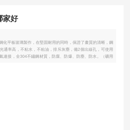
哪家好
鋼化平板玻璃製作，在堅固耐用的同時，保證了畫質的清晰，鋼
光通率高，不粘水，不粘油，排斥灰塵，備2個出線孔，可使用
氣連接，全304不鏽鋼材質，防腐、防爆、防塵、防水。（礦用