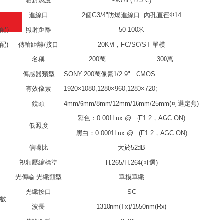
相對濕度
≤95% (+25℃)
進線口
2個G3/4"防爆進線口 內孔直徑Φ14
選配）
照射距離
50-100米
配)
傳輸距離/接口
20KM，FC/SC/ST 單模
名稱
200萬
300萬
傳感器類型
SONY 200萬像素1/2.9" CMOS
有效像素
1920×1080,1280×960,1280×720;
鏡頭
4mm/6mm/8mm/12mm/16mm/25mm(可選定焦)
彩色：0.001Lux @ (F1.2，AGC ON)
低照度
黑白：0.0001Lux @ (F1.2，AGC ON)
信噪比
大於52dB
視頻壓縮標準
H.265/H.264(可選)
光傳輸 光纖類型
單模單纖
光纖接口
SC
參數
波長
1310nm(Tx)/1550nm(Rx)