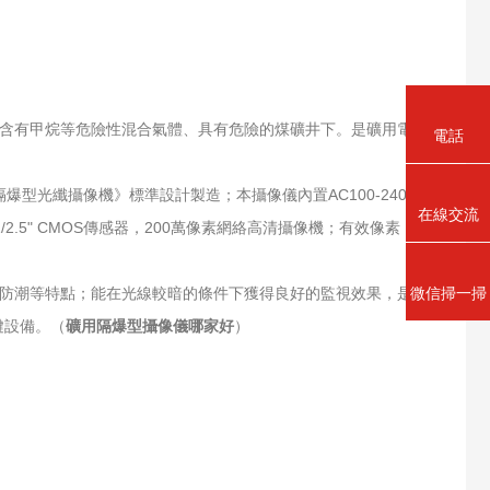
於含有甲烷等危險性混合氣體、具有危險的煤礦井下。是礦用電
電話
《礦用隔爆型光纖攝像機》標準設計製造；本攝像儀內置AC100-240V
在線交流
.5" CMOS傳感器，200萬像素網絡高清攝像機；有效像素
微信掃一掃
，防潮等特點；能在光線較暗的條件下獲得良好的監視效果，是
鍵設備。（
礦用隔爆型攝像儀哪家好
）