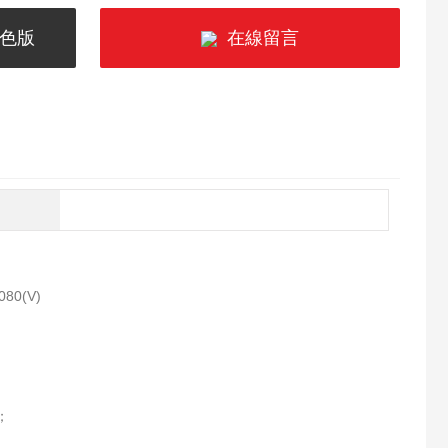
P色版
在線留言
80(V)
；