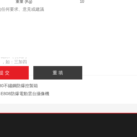
重量 (Kg)
10
詢
：
：
：
：
：
：
算結果（填寫阿
），如：三加四
x80不鏽鋼防爆控製箱
L-E808防爆電動雲台攝像機