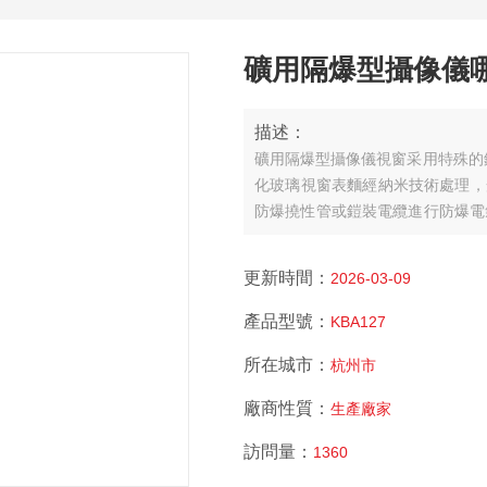
礦用隔爆型攝像儀
描述：
礦用隔爆型攝像儀視窗采用特殊的
化玻璃視窗表麵經納米技術處理，
防爆撓性管或鎧裝電纜進行防爆電
隔爆型攝像儀哪家好）
更新時間：
2026-03-09
產品型號：
KBA127
所在城市：
杭州市
廠商性質：
生產廠家
訪問量：
1360