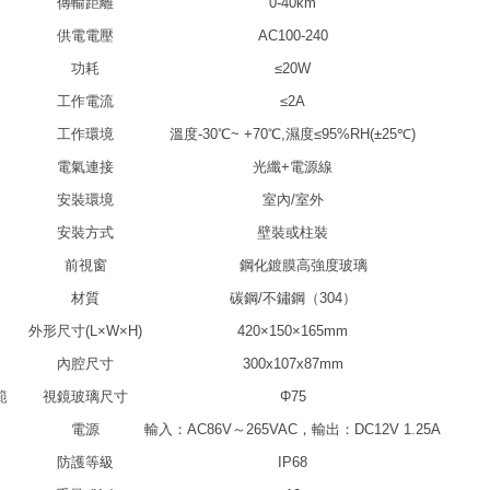
傳輸距離
0-40km
供電電壓
AC100-240
功耗
≤20W
工作電流
≤2A
工作環境
溫度-30℃~ +70℃,濕度≤95%RH(±25℃)
電氣連接
光纖+電源線
安裝環境
室內/室外
安裝方式
壁裝或柱裝
前視窗
鋼化鍍膜高強度玻璃
材質
碳鋼/不鏽鋼（304）
外形尺寸(L×W×H)
420×150×165mm
內腔尺寸
300x107x87mm
範
視鏡玻璃尺寸
Φ75
電源
輸入：AC86V～265VAC，輸出：DC12V 1.25A
防護等級
IP68