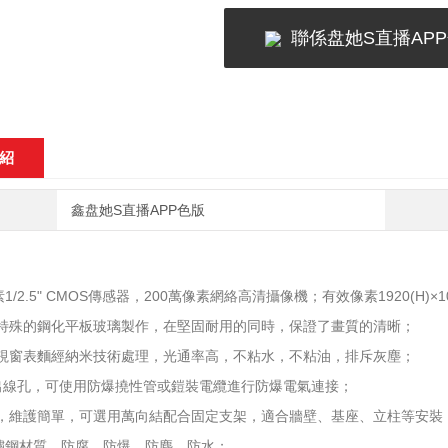
聯係盘她S直播AP
紹
鑫盘她S直播APP色版
素1/2.5" CMOS傳感器，200萬像素網絡高清攝像機；有效像素1920(H)×10
用特殊的鋼化平板玻璃製作，在堅固耐用的同時，保證了畫質的清晰；
璃視窗表麵經納米技術處理，光通率高，不粘水，不粘油，排斥灰塵；
個出線孔，可使用防爆撓性管或鎧裝電纜進行防爆電氣連接；
便，維護簡單，可選用萬向結配合固定支架，適合牆壁、基座、立柱等安裝
不鏽鋼材質，防腐、防爆、防塵、防水；