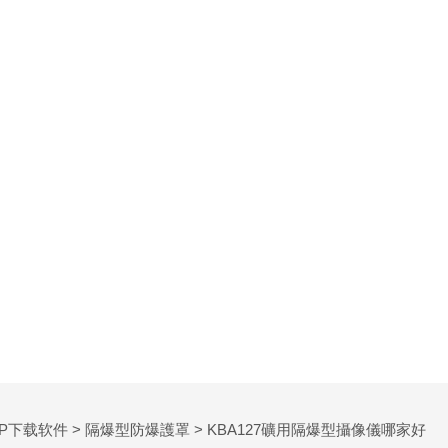
PP下载软件
>
隔爆型防爆護罩
> KBA127礦用隔爆型攝像儀哪家好