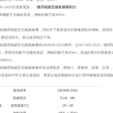
00-240V自適應電源；（
礦用隔爆型攝像儀哪家好
）
單纖數字光纖收發器，傳輸距離可達40Km。
27網絡礦用隔爆型光纖攝像機，用於井下重要場所的圖像攝取和傳輸，適用
主要組成部分。產品使用穩定可靠。
7網絡礦用隔爆型光纖攝像機按GB3836-2010標準、Q/SG 002-2013
；單模單路數字光纖收發器，傳輸距離可達40km；前端匹配500萬像素1/2
1080(V)。
27網絡礦用隔爆型光纖攝像機具有結構緊湊，體積小，重量輕，防爆，抗震
電視係統中對主要生產環節、重要設備及關鍵崗位進行實時圖像監視的關
製造標準
GB3836-2010
防爆型式
ExdⅠ，Mb
數
使用溫度(℃)
-25～60