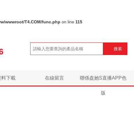
ww/wwwroot/T4.COM/func.php
on line
115
搜索
6
資料下載
在線留言
聯係盘她S直播APP色
版