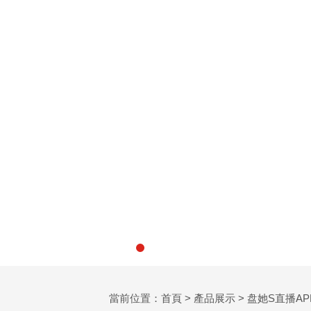
當前位置：
首頁
>
產品展示
>
盘她S直播A