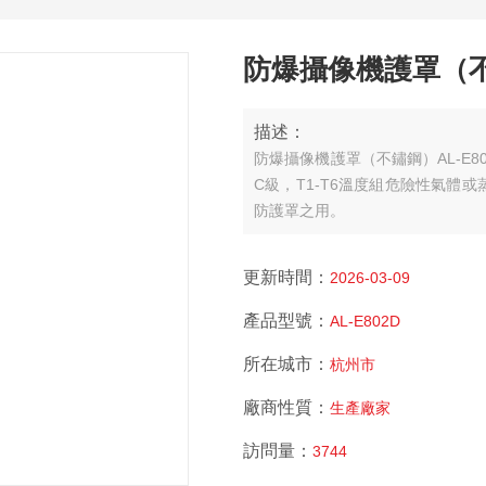
防爆攝像機護罩（
描述：
防爆攝像機護罩（不鏽鋼）AL-E80
C級，T1-T6溫度組危險性氣
防護罩之用。
更新時間：
2026-03-09
產品型號：
AL-E802D
所在城市：
杭州市
廠商性質：
生產廠家
訪問量：
3744