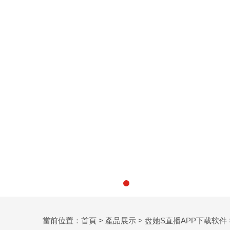
當前位置：
首頁
>
產品展示
>
盘她S直播APP下载软件