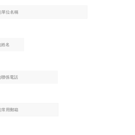
：
：
：