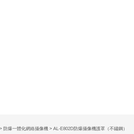
>
防爆一體化網絡攝像機
> AL-E802D防爆攝像機護罩（不鏽鋼）