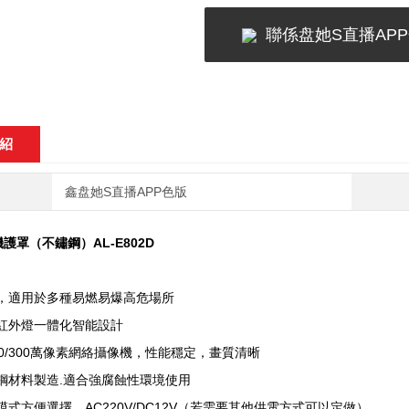
聯係盘她S直播AP
紹
鑫盘她S直播APP色版
護罩（不鏽鋼）AL-E802D
證，適用於多種易燃易爆高危場所
與紅外燈一體化智能設計
00/300萬像素網絡攝像機，性能穩定，畫質清晰
鋼材料製造.適合強腐蝕性環境使用
模式方便選擇，AC220V/DC12V（若需要其他供電方式可以定做）