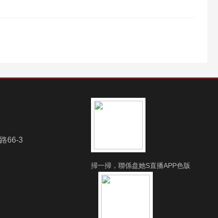
66-3
掃一掃，聯係盘她S直播APP色版