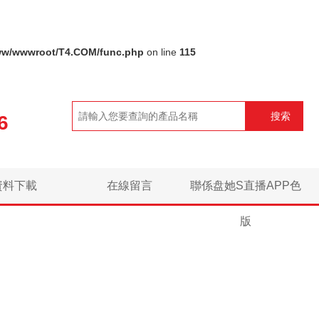
ww/wwwroot/T4.COM/func.php
on line
115
搜索
6
資料下載
在線留言
聯係盘她S直播APP色
版