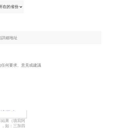
：
：
算結果（填寫阿
），如：三加四