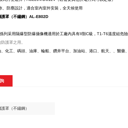
防水、防塵設計，適合室內室外安裝，全天候使用
護罩（不鏽鋼）AL-E802D
02D係列采用隔爆型防爆攝像機適用於工廠內具有II類C級，T1-T6溫度組危
的防護罩之用。
油、化工、碼頭、油庫、輪船、鑽井平台、加油站、港口、航天、、醫藥、
詢
：