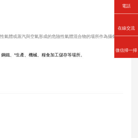
電話
在線交流
險
性氣體或蒸汽與空氣形成的危險性氣體混合物的場所作為攝像
微信掃一掃
鋼鐵、*生產、機械、糧食加工儲存等場所。