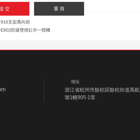
L-916支架萬向節
L-E802防爆雙燈紅外一體機
地址
om
浙江省杭州市餘杭區餘杭街道禹航路
號1幢905-1室