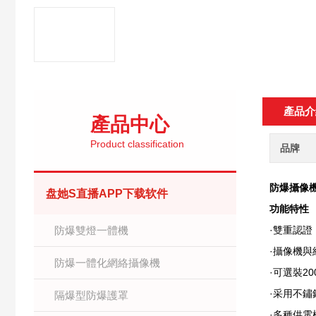
產品介
產品中心
Product classification
品牌
防爆攝像機
盘她S直播APP下载软件
功能特性
防爆雙燈一體機
·雙重認
·攝像機
防爆一體化網絡攝像機
·可選裝2
·采用不鏽
隔爆型防爆護罩
·多種供電