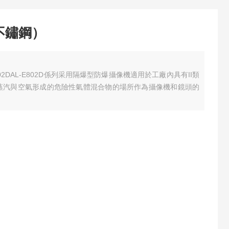
不鏽鋼）
2D
AL-E802D係列采用隔爆型防爆攝像機適用於工廠內具有II類
體或蒸汽與空氣形成的危險性氣體混合物的場所作為攝像機和鏡頭的