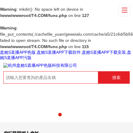
Warning
: mkdir(): No space left on device in
/www/wwwroot/T4.COM/func.php
on line
127
Warning
:
file_put_contents(./cachefile_yuan/geweialu.com/cache/a5/21c6d/5b56
failed to open stream: No such file or directory in
/www/wwwroot/T4.COM/func.php
on line
115
盘她S直播APP色版,盘她S直播APP下载软件,盘她S直播APP下载安装,盘
她S直播APP污版
搜索