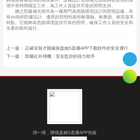
夠適應各種惡劣的環境條件。這種設計使得補光燈能夠在惡劣的環
境中長時間穩定工作，為工作人員提供可靠的照明支持。
總之防爆補光燈作為一種專門為危險環境設計的照明設備，具
有du特的防爆設計、優異的照明性能和耐腐蝕、耐磨損、耐高溫等
特點。它能夠為危險環境提供可靠的照明，確保工作人員的安全和
生產的順利進行。
上一篇：
正確安裝才能確保盘她S直播APP下载软件的安全運行
下一篇：
防爆紅外球機：安全監控的得力助手
掃一掃，聯係盘她S直播APP色版