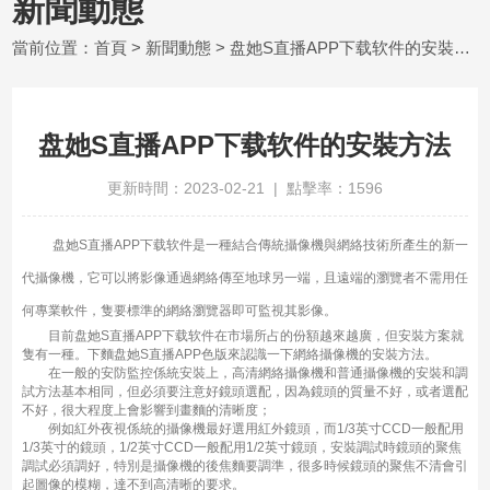
新聞動態
當前位置：
首頁
>
新聞動態
> 盘她S直播APP下载软件的安裝方法
盘她S直播APP下载软件的安裝方法
更新時間：2023-02-21 | 點擊率：1596
盘她S直播APP下载软件是一種結合傳統攝像機與網絡技術所產生的新一
代攝像機，它可以將影像通過網絡傳至地球另一端，且遠端的瀏覽者不需用任
何專業軟件，隻要標準的網絡瀏覽器即可監視其影像。
目前盘她S直播APP下载软件在市場所占的份額越來越廣，但安裝方案就
隻有一種。下麵盘她S直播APP色版來認識一下網絡攝像機的安裝方法。
在一般的安防監控係統安裝上，高清網絡攝像機和普通攝像機的安裝和調
試方法基本相同，但必須要注意好鏡頭選配，因為鏡頭的質量不好，或者選配
不好，很大程度上會影響到畫麵的清晰度；
例如紅外夜視係統的攝像機最好選用紅外鏡頭，而1/3英寸CCD一般配用
1/3英寸的鏡頭，1/2英寸CCD一般配用1/2英寸鏡頭，安裝調試時鏡頭的聚焦
調試必須調好，特別是攝像機的後焦麵要調準，很多時候鏡頭的聚焦不清會引
起圖像的模糊，達不到高清晰的要求。