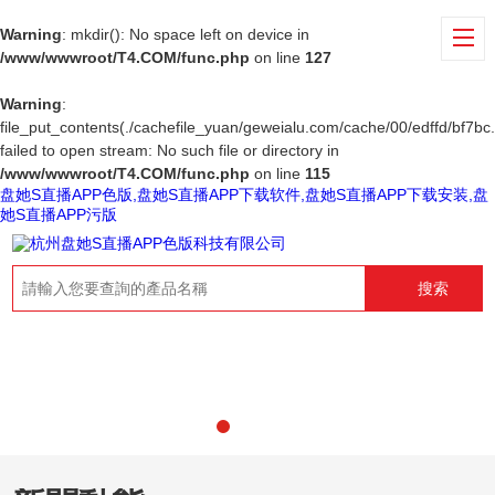
Warning
: mkdir(): No space left on device in
/www/wwwroot/T4.COM/func.php
on line
127
Warning
:
file_put_contents(./cachefile_yuan/geweialu.com/cache/00/edffd/bf7bc.
failed to open stream: No such file or directory in
/www/wwwroot/T4.COM/func.php
on line
115
盘她S直播APP色版,盘她S直播APP下载软件,盘她S直播APP下载安装,盘
她S直播APP污版
搜索