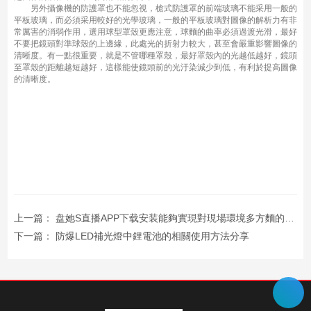
另外攝像機的防護罩也不能忽視，槍式防護罩的前端玻璃不能采用一般的
平板玻璃，而必須采用較好的光學玻璃，一般的平板玻璃對圖像的解析力有非
常厲害的消弱作用，選用球型罩殼更應注意，球麵的曲率必須過渡光滑，最好
不要把鏡頭對準球殼的上邊緣，此處光的折射力較大，甚至會嚴重影響圖像的
清晰度。有一點很重要，就是不管哪種罩殼，最好罩殼內的光越低越好，鏡頭
至罩殼的距離越短越好，這樣能使鏡頭前的光汙染減少到低，有利於提高圖像
的清晰度。
上一篇：
盘她S直播APP下载安装能夠實現對現場環境多方麵的監控和控製
下一篇：
防爆LED補光燈中鋰電池的相關使用方法分享