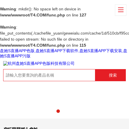
Warning
: mkdir(): No space left on device in
/www/wwwroot/T4.COM/func.php
on line
127
Warning
:
file_put_contents(./cachefile_yuan/geweialu.com/cache/1d/510cb/f95cc
failed to open stream: No such file or directory in
/www/wwwroot/T4.COM/func.php
on line
115
盘她S直播APP色版,盘她S直播APP下载软件,盘她S直播APP下载安装,盘
她S直播APP污版
搜索