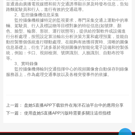
並通過由廣播電視媒體和前方交通誘導顯示屏及時發布信息，告知
路麵駕駛員和行人，進行有效的交通疏導。
2、監控攝像機信息采集
監控攝像機根據特定的監視要求，專門采集交通上運動中的車
輛、駕駛員、行人及標誌物等目標對象的特征信息(如號牌、顏
色、臉型、輪廓、形狀、運行狀態等)，提供給控製軟件或設備進
行分析處理，按照設定算法輸出分析決策方案和處理預案，並能自
動控製整個係統進行聯動處理。在能夠有效獲得實時、清晰的圖像
信息基礎上，衍生了諸多基於視頻圖像的智能化電子設備和控製係
統，例如：卡口、視頻檢測、號牌識別、人臉識別、自動布控等
等。
3、實時錄像
監控攝像機傳輸到交通指揮中心的視頻圖像會自動保存到錄像
服務器上，作為處理交通事故以及各種突發事件的依據。
上一篇：
盘她S直播APP下载软件在海洋石油平台中的應用分享
下一篇：
使用盘她S直播APP污版時需要多關注這些指標