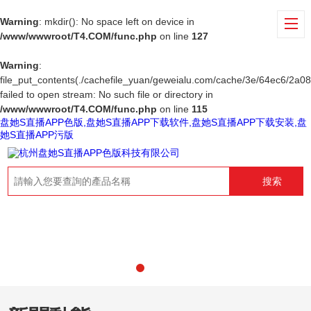
Warning
: mkdir(): No space left on device in
/www/wwwroot/T4.COM/func.php
on line
127
Warning
:
file_put_contents(./cachefile_yuan/geweialu.com/cache/3e/64ec6/2a08
failed to open stream: No such file or directory in
/www/wwwroot/T4.COM/func.php
on line
115
盘她S直播APP色版,盘她S直播APP下载软件,盘她S直播APP下载安装,盘
她S直播APP污版
搜索