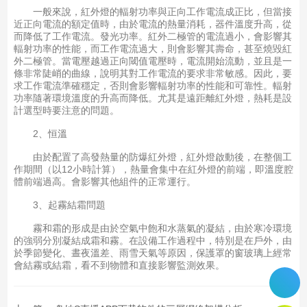
一般來說，紅外燈的輻射功率與正向工作電流成正比，但當接
近正向電流的額定值時，由於電流的熱量消耗，器件溫度升高，從
而降低了工作電流。發光功率。紅外二極管的電流過小，會影響其
輻射功率的性能，而工作電流過大，則會影響其壽命，甚至燒毀紅
外二極管。當電壓越過正向閾值電壓時，電流開始流動，並且是一
條非常陡峭的曲線，說明其對工作電流的要求非常敏感。因此，要
求工作電流準確穩定，否則會影響輻射功率的性能和可靠性。輻射
功率隨著環境溫度的升高而降低。尤其是遠距離紅外燈，熱耗是設
計選型時要注意的問題。
2、恒溫
由於配置了高發熱量的防爆紅外燈，紅外燈啟動後，在整個工
作期間（以12小時計算），熱量會集中在紅外燈的前端，即溫度腔
體前端過高。會影響其他組件的正常運行。
3、起霧結霜問題
霧和霜的形成是由於空氣中飽和水蒸氣的凝結，由於寒冷環境
的強弱分別凝結成霜和霧。在設備工作過程中，特別是在戶外，由
於季節變化、晝夜溫差、雨雪天氣等原因，保護罩的窗玻璃上經常
會結霧或結霜，看不到物體和直接影響監測效果。