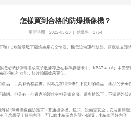
怎樣買到合格的防爆攝像機？
更新時間：2022-03-28 | 點擊率：1754
 IIC危險環境下攝錄生產安全情況、機電設備運行狀態、頂底板支護情
把光學影像轉換成電子數據存放在數碼存儲卡中。KBA7.4（A）本安
機具備夜視紅外功能，短片拍攝效果更佳。
產品，且具有合格證書。因為是在特殊條件下使用的產品，產品的安全性
鋼。但是有一些廠家的製作材料是鋁金屬。很多情況下，不鏽鋼外殼遠
於“隔爆攝像儀防護罩”+普通攝像機、鏡頭。設備更安全，安裝更簡潔
有什麽想要了解的內容，可以給小編留言告訴小編哦，小編整理好內容，