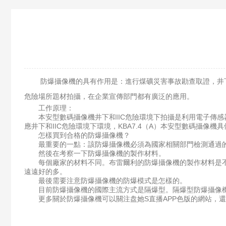
防爆攝像機的具有作用是：進行煤礦災害事故勘查取證，井下和
危險場所題材拍攝，在企業宣傳部門都有廣泛的應用。
工作原理：
本安型數碼攝像機井下和IIC危險環境下拍攝是利用電子傳感器
應井下和IIC危險環境下環境，KBA7.4（A）本安型數碼攝像
怎樣買到合格的防爆攝像機？
最重要的一點：該防爆攝像機必須為國家相關部門檢測通過的
然後在考察一下防爆攝像機的製作材料。
每個廠家的材料不同。布雷爾利的防爆攝像機的製作材料是不鏽
遠遠好的多。
最後需要注意防爆攝像機的防爆模式是怎樣的。
目前防爆攝像機的國際主流方式是隔爆型。隔爆型防爆攝像機等
更多關於防爆攝像機可以關注盘她S直播APP色版的網站，還