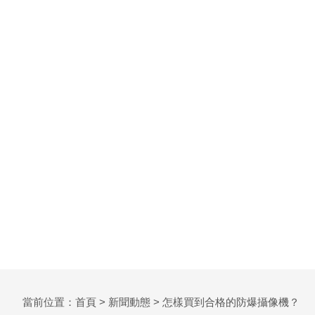
當前位置：
首頁
>
新聞動態
> 怎樣買到合格的防爆攝像機？