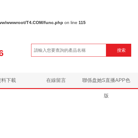
ww/wwwroot/T4.COM/func.php
on line
115
搜索
6
資料下載
在線留言
聯係盘她S直播APP色
版