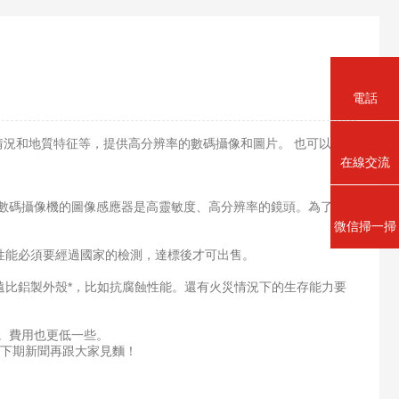
電話
況和地質特征等，提供高分辨率的數碼攝像和圖片。 也可以用於
在線交流
型數碼攝像機的圖像感應器是高靈敏度、高分辨率的鏡頭。為了適
微信掃一掃
能必須要經過國家的檢測，達標後才可出售。
比鋁製外殼*，比如抗腐蝕性能。還有火災情況下的生存能力要
。費用也更低一些。
下期新聞再跟大家見麵！