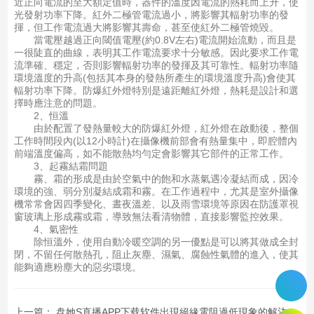
近正向電流的至大額定值時，器件的溫度因電流的熱耗而上升，使
光發射功率下降。紅外二極管電流過小，將影響其輻射功率的發
揮，但工作電流過大將影響其壽命，甚至使紅外二極管燒毀。
當電壓越過正向閾值電壓(約0.8V左右)電流開始流動，而且是
一很陡直的曲線，表明其工作電流要求十分敏感。因此要求工作電
流準確、穩定，否則影響輻射功率的發揮及其可靠性。輻射功率隨
環境溫度的升高(包括其本身的發熱所產生的環境溫度升高)會使其
輻射功率下降。防爆紅外燈特別是遠距離紅外燈，熱耗是設計和選
擇時應注意的問題。
2、恒溫
由於配置了發熱量較大的防爆紅外燈，紅外燈在啟動後，整個
工作時間段內(以12小時計)在攝像機前部會有熱量集中，即腔體內
前端溫度偏高，如不能散熱均勻定會影響其它部件的正常工作。
3、起霧結霜問題
霧、霜的形成是由於空氣中的飽和水蒸氣遇冷凝結而成，因冷
環境的強、弱分別凝結成霜和霧。在工作過程中，尤其是室外攝像
機常常會因四季變化、晝夜溫差、以及雨雪環境等原因在防護罩視
窗玻璃上形成霧或霜，導致無法看清物體，直接影響監控效果。
4、氣密性
除恒溫外，使用自動冷暖空調的另一優點是可以將其做成全封
閉，不留任何散熱孔，阻止灰塵、濕氣、腐蝕性氣體的進入，使其
能夠適應粉塵大的惡劣環境。
上一篇：
盘她S直播APP下载软件出現絕緣電阻過低現象的解決方法介紹