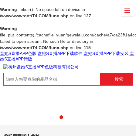
Warning
: mkdir(): No space left on device in
/www/wwwroot/T4.COM/func.php
on line
127
Warning
:
file_put_contents(./cachefile_yuan/geweialu.com/cache/a7/ca23f/1a4cd
failed to open stream: No such file or directory in
/www/wwwroot/T4.COM/func.php
on line
115
盘她S直播APP色版,盘她S直播APP下载软件,盘她S直播APP下载安装,盘
她S直播APP污版
搜索