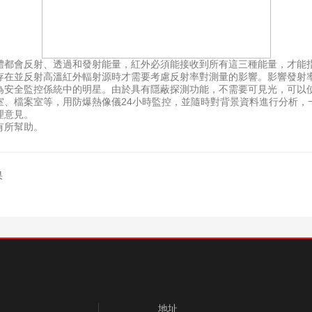
都會反射、透過和發射能量，紅外必須能接收到所有這三種能量，才能指
存在並反射高溫紅外輻射源時才需要考慮反射率對測量的影響。影響發射
全監控係統中的明星。由於具有隱蔽探測功能，不需要可見光，可以使*
室、檔案室等，用防爆熱像儀24小時監控，並隨時對背景資料進行分析，
理意見。
有所幫助。
果
地址