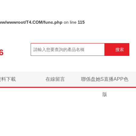
ww/wwwroot/T4.COM/func.php
on line
115
搜索
6
資料下載
在線留言
聯係盘她S直播APP色
版