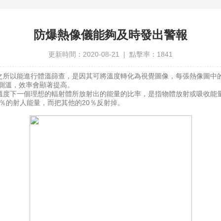
防爆熱像儀能夠及時發出警報
更新時間：2020-08-21 | 點擊率：1841
之所以能進行體溫篩查，是因其可將溫度轉化為視覺圖像，每張熱像圖中
行測溫，效率會顯著提高。
度下一個理想的輻射體所放射出的能量的比率，是指物體放射或吸收能量
80％的射人能量，而把其他的20％反射掉。