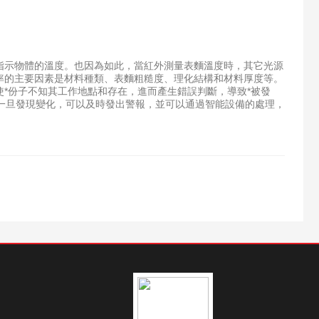
示物體的溫度。也因為如此，當紅外測量表麵溫度時，其它光源
率的主要因素是材料種類、表麵粗糙度、理化結構和材料厚度等。
份子不知其工作地點和存在，進而產生錯誤判斷，導致*被發
一旦發現變化，可以及時發出警報，並可以通過智能設備的處理，