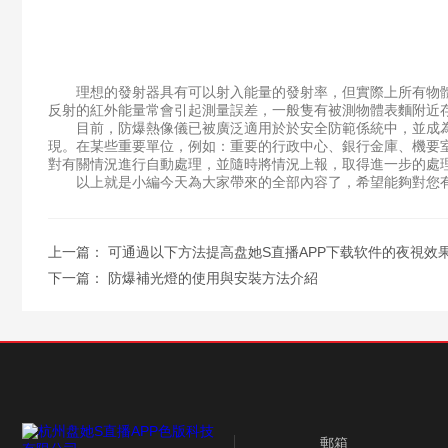
理想的發射器具有可以射入能量的發射率，但實際上所有物體
反射的紅外能量常會引起測量誤差，一般隻有被測物體表麵附近
目前，防爆熱像儀已被廣泛適用於於安全防範係統中，並成為安
現。在某些重要單位，例如：重要的行政中心、銀行金庫、機要
對有關情況進行自動處理，並隨時將情況上報，取得進一步的處
以上就是小編今天為大家帶來的全部內容了，希望能夠對您
上一篇：
可通過以下方法提高盘她S直播APP下载软件的夜視效
下一篇：
防爆補光燈的使用與安裝方法介紹
郵箱