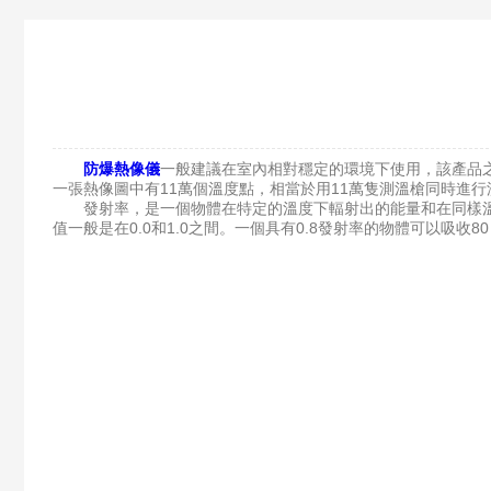
防爆熱像儀
一般建議在室內相對穩定的環境下使用，該產品
一張熱像圖中有11萬個溫度點，相當於用11萬隻測溫槍同時進
發射率，是一個物體在特定的溫度下輻射出的能量和在同樣溫
值一般是在0.0和1.0之間。一個具有0.8發射率的物體可以吸收