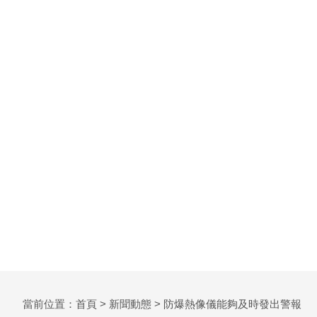
當前位置：
首頁
>
新聞動態
> 防爆熱像儀能夠及時發出警報