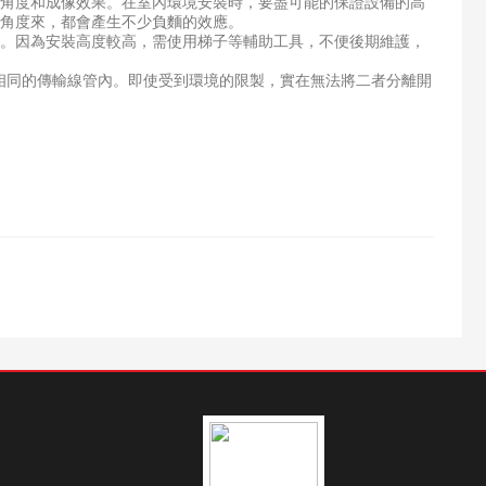
角度和成像效果。在室內環境安裝時，要盡可能的保證設備的高
視角度來，都會產生不少負麵的效應。
。因為安裝高度較高，需使用梯子等輔助工具，不便後期維護，
同的傳輸線管內。即使受到環境的限製，實在無法將二者分離開