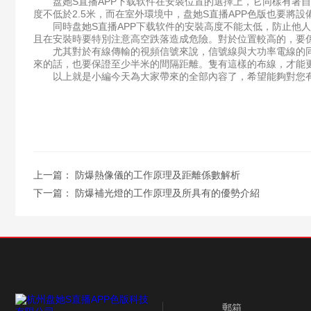
盘她S直播APP下载软件在安裝位置的選擇上，它同樣有著自
度不低於2.5米，而在室外環境中，盘她S直播APP色版也要
同時盘她S直播APP下载软件的安裝高度不能太低，防止他人
且在安裝時要特別注意高空跌落造成危險。對於位置較高的，要
尤其對於有線傳輸的視頻信號來說，信號線與大功率電線的同
來的話，也要保證至少半米的間隔距離。隻有這樣的布線，才能
以上就是小編今天為大家帶來的全部內容了，希望能夠對您
上一篇：
防爆熱像儀的工作原理及距離係數解析
下一篇：
防爆補光燈的工作原理及所具有的優勢介紹
郵箱