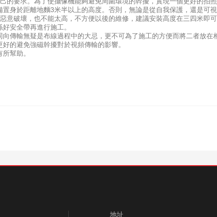
己的要求。為了使攝像機能夠避免周圍環境的幹擾，實現一個更好的拍照
將設備置身於距離地麵3米半以上的高度。否則，無論是從自我保護，還是可
惡意破壞，也不能太高，不方便以後的維修，建議安裝高度在三四米即可
係好安全帶再進行施工。
向傳輸無疑是布線過程中的大忌，更不可為了施工的方便而將二者放在相
更好的避免強磁幹擾對於視頻傳輸的影響。
有所幫助。
地址