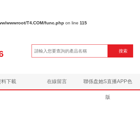
ww/wwwroot/T4.COM/func.php
on line
115
搜索
6
資料下載
在線留言
聯係盘她S直播APP色
版