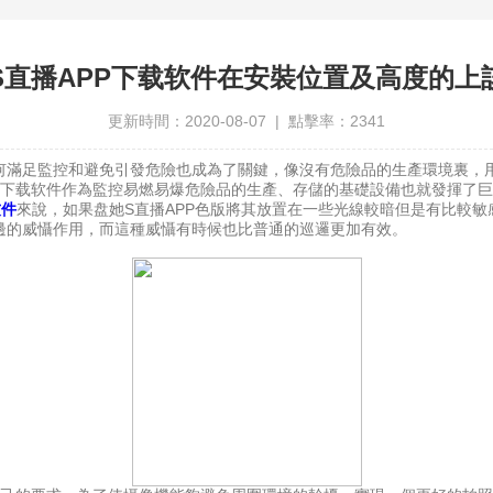
S直播APP下载软件在安裝位置及高度的上
更新時間：2020-08-07 | 點擊率：2341
滿足監控和避免引發危險也成為了關鍵，像沒有危險品的生產環境裏，用
P下载软件作為監控易燃易爆危險品的生產、存儲的基礎設備也就發揮了
软件
來說，如果盘她S直播APP色版將其放置在一些光線較暗但是有比較
邊的威懾作用，而這種威懾有時候也比普通的巡邏更加有效。