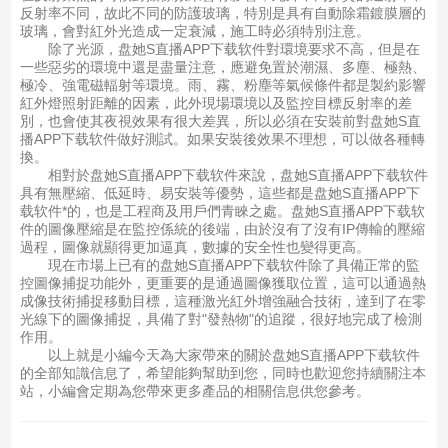
反射率不同，故此不同的防護玻璃，特別是具有自動除霜鍍膜層的
玻璃，會對紅外光造成一定衰減，施工時必須特別注意。
除了光源，盘她S直播APP下载软件對環境要求不高，但是在
一些惡劣的環境中還是盡量注意，應避免置於潮濕、多塵、極熱、
極冷、強電磁輻射等環境。雨、霧、粉塵等氣候條件都是製約影響
紅外燈照射距離的因素，此外現場環境以及監控目標反射率的差
別，也會使其夜視效果有很大差異，所以必須在安裝前對盘她S直
播APP下载软件做好測試。如果安裝後效果不理想，可以做各種轉
換。
相對於盘她S直播APP下载软件來說，盘她S直播APP下载软件
具有無壓縮、低延時、易安裝等優勢，這些都是盘她S直播APP下
载软件*的，也是工程商及用戶們青睞之處。盘她S直播APP下载软
件的圖像壓縮是在監控係統的後端，由於沒有了沒有IP傳輸的壓縮
過程，圖像就顯得更加逼真，數據的安全性也變得更高。
現在市場上已有的盘她S直播APP下载软件除了具備正常的監
控圖像捕捉功能外，更重要的是通過圖像獲取位置，這可以通過熱
成像技術捕捉移動目標，這種激光紅外增強融合技術，達到了在零
光線下的圖像捕捉，具備了對"發熱物"的追蹤，很好地完成了檢測
作用。
以上就是小編今天為大家帶來的關於盘她S直播APP下载软件
的全部知識信息了，希望能夠幫助到您，同時也歡迎您持續關注本
站，小編會定期為您帶來更多產品的相關信息供您參考。