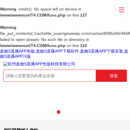
Warning
: mkdir(): No space left on device in
/www/wwwroot/T4.COM/func.php
on line
127
Warning
:
file_put_contents(./cachefile_yuan/geweialu.com/cache/d0/86a94/466f6
failed to open stream: No such file or directory in
/www/wwwroot/T4.COM/func.php
on line
115
盘她S直播APP色版,盘她S直播APP下载软件,盘她S直播APP下载安装,盘
她S直播APP污版
搜索