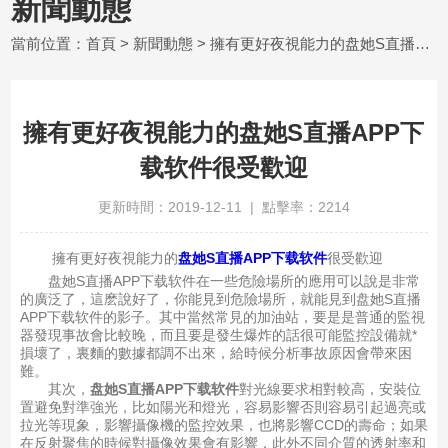
新聞動態
當前位置：
首頁
>
新聞動態
> 擁有更好夜視能力的盘她S直播APP下载软件很受歡迎
擁有更好夜視能力的盘她S直播APP下
载软件很受歡迎
更新時間：2019-12-11 | 點擊率：2214
擁有更好夜視能力的
盘她S直播APP下载软件
很受歡迎
盘她S直播APP下载软件在一些危險場所的應用可以說是非常
的廣泛了，這麽說好了，你能見到危險場所，就能見到盘她S直播
APP下载软件的影子。其中當然常見的加油站，要是是普通的監視
器發現事故會比較晚，而且要是發生爆炸的話很可能監控設備就*
損壞了，裏麵的數據都調不出來，給時候分析事故原因會帶來困
難。
其次，
盘她S直播APP下载软件
對光線要求相對較高，安裝位
置避免對準強光，比如陽光和燈光，容易影響否則容易引起過亮或
拉光等現象，影響攝像機的監控效果，也將影響CCD的壽命；如果
在反射聚焦的時候對攝像效果會有影響，此外不同介質的透射率和