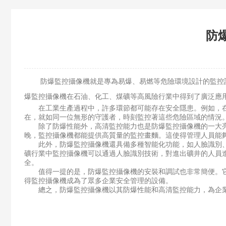
防
防爆監控攝像機就是專為易爆、易燃等危險環境設計的監控設備
爆監控攝像機在石油、化工、煤礦等高風險行業中得到了廣泛應
在工業生產過程中，許多環節都可能存在安全隱患。例如，在
在，就如同一位無形的守護者，時刻監控著這些危險區域的情況
除了防爆性能外，高清監控能力也是防爆監控攝像機的一大亮
晚，監控攝像機都能提供高質量的監控畫麵。這使得管理人員能
此外，防爆監控攝像機還具備多種智能化功能，如人臉識別、
礦行業中監控攝像機可以通過人臉識別技術，對進出礦井的人員
全。
值得一提的是，防爆監控攝像機的安裝和調試也非常簡便。它
得監控攝像機成為了眾多企業安全管理的設備。
總之，防爆監控攝像機以其防爆性能和高清監控能力，為企業