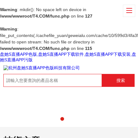
Warning
: mkdir(): No space left on device in
/www/wwwroot/T4.COM/func.php
on line
127
Warning
:
file_put_contents(./cachefile_yuan/geweialu.com/cache/10/599d3/4fa35
failed to open stream: No such file or directory in
/www/wwwroot/T4.COM/func.php
on line
115
盘她S直播APP色版,盘她S直播APP下载软件,盘她S直播APP下载安装,盘
她S直播APP污版
搜索