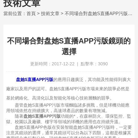
技術文章
當前位置：
首頁
>
技術文章
> 不同場合對盘她S直播APP污版鏡頭的選擇
不同場合對盘她S直播APP污版鏡頭的
選擇
更新時間：2017-12-22 | 點擊率：3090
盘她S直播APP污版
的應用日趨廣泛，其功能及性能得到廣大
廠家以及用戶的認可。盘她S直播APP污版市場未來的競爭必然是
基於網絡化、高清化以及智能化等核心技術層麵的競爭。
盡管盘她S直播APP污版市場麵臨諸多挑戰，但是球機功能應
用領域依然在持續擴大，高速球產品的數量有增無減。
隨著
盘她S直播APP污版
功能的*，在森林防火、環保監控、監
獄、校園以及廠礦、樓宇等領域的球機的應用也在持續升溫。
盘她S直播APP色版在安裝智能盘她S直播APP污版時，一定要
注意其鏡頭的選擇，通常其鏡頭可以分為以下四類，這都是根據其