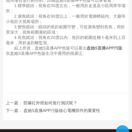
應用場合進行劃分的。詳細盘她S直播APP色版可以來看看：
1.標準鏡頭：視角在30度左右，一般用於走道及小區周界等場
所；
2.廣角鏡頭：視角在90度以上，一般用於電梯轎箱內、大廳等
小視距大視角場所；
3.變焦鏡頭：鏡頭的焦距範圍可變，可從廣角變到長焦，用於
景深大，視角範圍廣的區域；
4.長焦鏡頭：視角在20度以內，焦距的範圍從幾十毫米到上百
毫米，用於遠距離監視。
綜上所述，盘她S直播APP色版可以看出
盘她S直播APP污版
在盘她S直播APP色版生活中應用的很廣泛。
上一篇：
防爆紅外燈如何進行測試呢？
下一篇：
盘她S直播APP污版核心電機部件的重要性