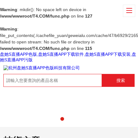
Warning
: mkdir(): No space left on device in
/www/wwwroot/T4.COM/func.php
on line
127
Warning
:
file_put_contents(./cachefile_yuan/geweialu.com/cache/47/b6929/2165
failed to open stream: No such file or directory in
/www/wwwroot/T4.COM/func.php
on line
115
盘她S直播APP色版,盘她S直播APP下载软件,盘她S直播APP下载安装,盘
她S直播APP污版
搜索